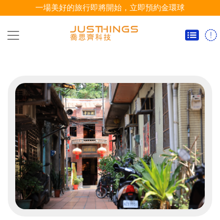
一場美好的旅行即將開始，立即預約金環球
圳道.餅香，新莊廟街的風土行腳
>
團
體
旅
遊
自
由
行
小三通
HOT
訂
購
須
知
關