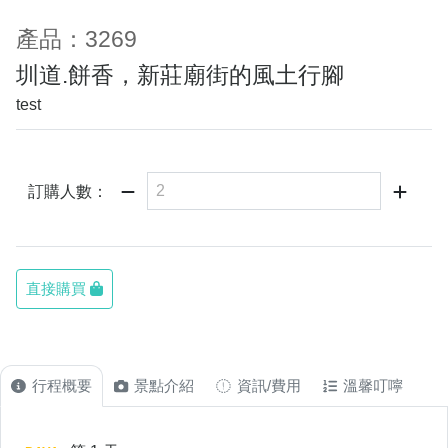
於
我
產品：3269
們
圳道.餅香，新莊廟街的風土行腳
test
訂購人數：
直接購買
行程概要
景點介紹
資訊/費用
溫馨叮嚀