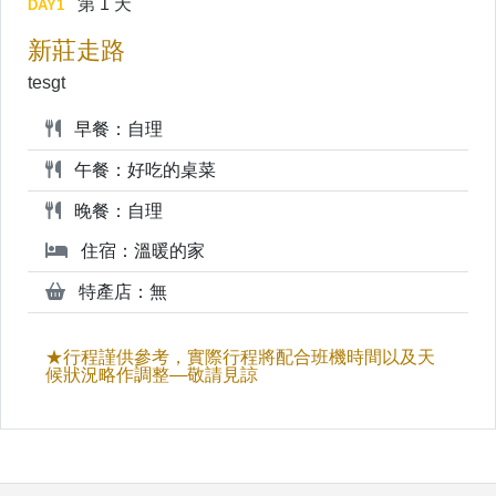
第 1 天
DAY1
新莊走路
tesgt
早餐：自理
午餐：好吃的桌菜
晚餐：自理
住宿：溫暖的家
特產店：無
★行程謹供參考，實際行程將配合班機時間以及天
候狀況略作調整—敬請見諒