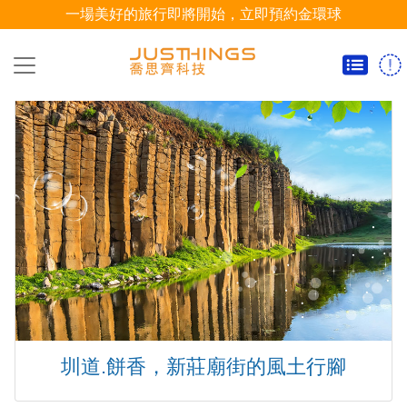
一場美好的旅行即將開始，立即預約金環球
>
團
體
旅
遊
自
由
行
小三通
HOT
訂
購
須
圳道.餅香，新莊廟街的風土行腳
知
關