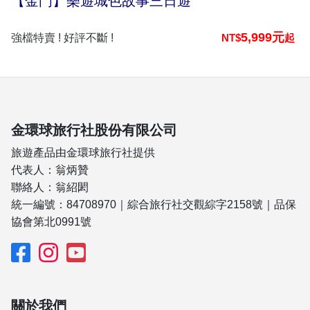
【金門】樂遊城色故事三日遊
5,999元
強檔特賣 ! 好評不斷 !
NT$
起
金環球旅行社股份有限公司
旅遊產品由金環球旅行社提供
代表人：翁炳贊
聯絡人：翁紹閎
統一編號：84708970｜綜合旅行社交觀綜字2158號｜品保
協會第北0991號
關於我們