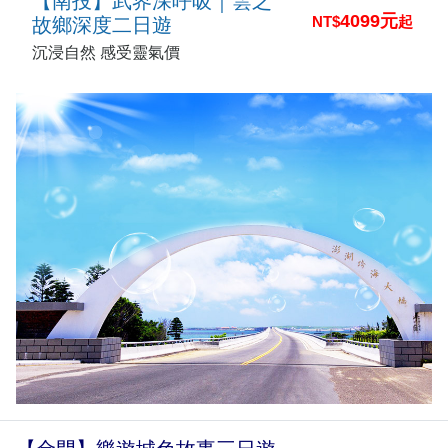
【南投】武界深呼吸｜雲之
4099元
NT$
起
故鄉深度二日遊
沉浸自然 感受靈氣價