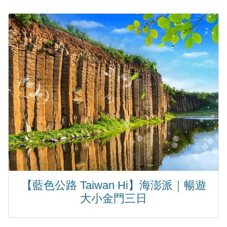
於
我
們
【藍色公路 Taiwan Hi】海澎派｜暢遊
大小金門三日